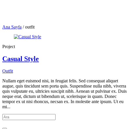
Ana Sayfa
/
outfit
Project
Casual Style
Outfit
Nullam eget euismod nisi, in feugiat felis. Sed consequat aliquet
augue, quis tincidunt sem porta quis. Suspendisse nulla nibh, viverra
quis vulputate eu, ultricies suscipit nibh. Aenean ut pulvinar ex. Duis
neque erat, dictum ut bibendum ut, scelerisque in quam. Donec
tempor ex ut nisi rhoncus, necsan ex. In molestie ante ipsum. Ut eu
mi...