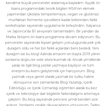
kendime küçük pencereler aralamaya başladım. Aşçılık ön
lisans programındaki teorik bilgileri MSA’nın ekmek
yapımından çikolata temperlemeye, vegan ve glutensiz
mutfaktan fermente içeceklere kadar birbirinden farklı
workshopları sayesinde uygulama ile birleştirdim. İtalyanca
ve Japonca’da B1 seviyesini tamamladım. Bir yandan da
Marka İletişimi ön lisans programına devam ediyorum. Bu
pencereler sayesinde kişisel gelişim yolculuğunda pek çok
durağım oldu ve her biri farklı açılardan beni besledi. Yeni
durağım ise bu blog! Aslında amacım en başta 2019 yılının
sonlarına doğru bir web sitesi kurmak idi. Ancak şimdilerde
şarap ile ilgili blog yazılar yazmaya bayılıyor ve tüm
enerjimi bu kısmı geliştirmek için harcıyorum. Blog
yazmak veya genel olarak yazmak bir tutku haline
dönüşünce son zamanlarda Blog Yazarlığı, İçerik
Editörlüğü ve İçerik Uzmanlığı eğitimleri alarak bu kez
içerik ve teknolojiye dair bilgilerle farkındalığımı artırmaya
çalıştım. Bu blog sayesinde pencere şimdi benden size
açılıyor. Yazılarımı zevkle okuyacağınızı umuyorum. Tadını