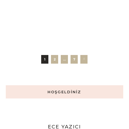
göstermeye başladı. Sosyal
ortamların vazgeçilmezi şarap
seçimleri de bu duruma...
DAHA FAZLA OKU
1
2
…
7
HOŞGELDİNİZ
ECE YAZICI