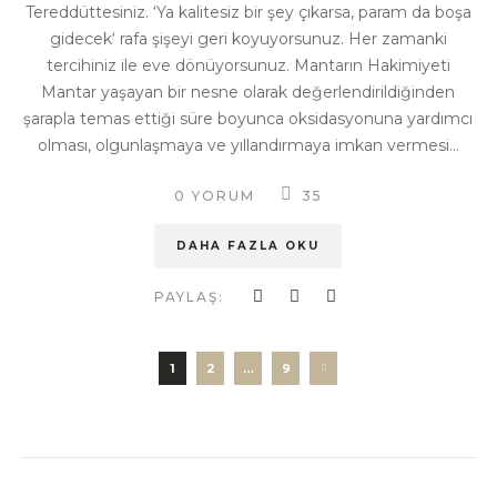
Tereddüttesiniz. ‘Ya kalitesiz bir şey çıkarsa, param da boşa
gidecek‘ rafa şişeyi geri koyuyorsunuz. Her zamanki
tercihiniz ile eve dönüyorsunuz. Mantarın Hakimiyeti
Mantar yaşayan bir nesne olarak değerlendirildiğinden
şarapla temas ettiği süre boyunca oksidasyonuna yardımcı
olması, olgunlaşmaya ve yıllandırmaya imkan vermesi...
0 YORUM
35
DAHA FAZLA OKU
PAYLAŞ:
1
2
…
9