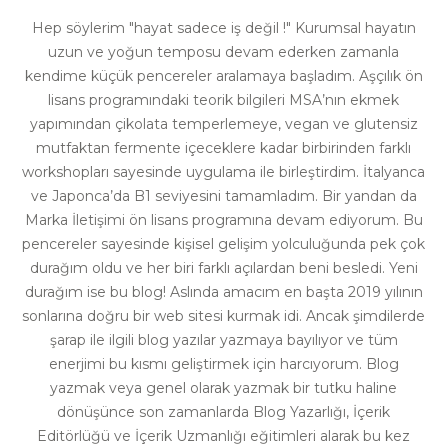
Hep söylerim "hayat sadece iş değil !" Kurumsal hayatın
uzun ve yoğun temposu devam ederken zamanla
kendime küçük pencereler aralamaya başladım. Aşçılık ön
lisans programındaki teorik bilgileri MSA’nın ekmek
yapımından çikolata temperlemeye, vegan ve glutensiz
mutfaktan fermente içeceklere kadar birbirinden farklı
workshopları sayesinde uygulama ile birleştirdim. İtalyanca
ve Japonca’da B1 seviyesini tamamladım. Bir yandan da
Marka İletişimi ön lisans programına devam ediyorum. Bu
pencereler sayesinde kişisel gelişim yolculuğunda pek çok
durağım oldu ve her biri farklı açılardan beni besledi. Yeni
durağım ise bu blog! Aslında amacım en başta 2019 yılının
sonlarına doğru bir web sitesi kurmak idi. Ancak şimdilerde
şarap ile ilgili blog yazılar yazmaya bayılıyor ve tüm
enerjimi bu kısmı geliştirmek için harcıyorum. Blog
yazmak veya genel olarak yazmak bir tutku haline
dönüşünce son zamanlarda Blog Yazarlığı, İçerik
Editörlüğü ve İçerik Uzmanlığı eğitimleri alarak bu kez