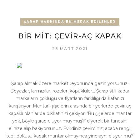
ŞARAP HAKKINDA EN MERAK EDILENLER
BIR MIT: ÇEVIR-AÇ KAPAK
28 MART 2021
Şarap almak üzere market reyonunda geziniyorsunuz.
Beyazlar, kırmızılar, rozeler, köpüklüler… Şarap stili kadar
markaların çokluğu ve fiyatların farklılığı da kafanızı
karıştırıyor. Mantarlı şişelerin arasında bir yerlerde çevir-aç
kapaklı olanlar de dikkatinizi çekiyor. ‘Bu şişelerde mantar
yok, böyle şarap oluyor muymuş?’ diyerek bir tanesini
elinize alıp bakıyorsunuz. Evirdiniz çevirdiniz; acaba rengi,
tadı, dokusu kapak mantar olmayınca yine aynı oluyor mu?