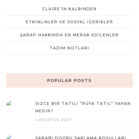
CLAIRE’IN KALBINDEN
ETKINLIKLER VE SOSYAL İÇERIKLER
ŞARAP HAKKINDA EN MERAK EDILENLER
TADIM NOTLARI
POPULAR POSTS
SIZCE BIR TATILI “RÜYA TATIL” YAPAN
NEDIR?
1 AĞUSTOS 2021
ŞARABI DOĞRU SAKLAMA KOŞULLARI