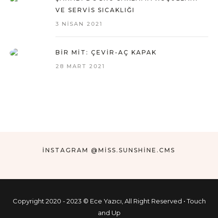
VE SERVIS SICAKLIĞI
3 NISAN 2021
BIR MIT: ÇEVIR-AÇ KAPAK
28 MART 2021
INSTAGRAM @MISS.SUNSHINE.CMS
Copyright 2020 - 2023 © Ece Yazıcı, All Right Reserved • Touch
and Up