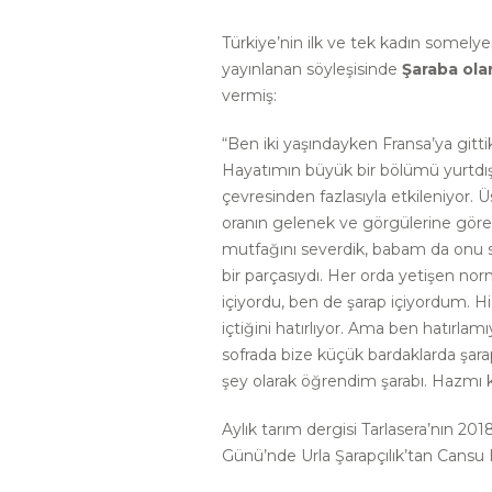
Türkiye’nin ilk ve tek kadın somelye
yayınlanan söyleşisinde
Şaraba ola
vermiş:
“Ben iki yaşındayken Fransa’ya gitti
Hayatımın büyük bir bölümü yurtdışı
çevresinden fazlasıyla etkileniyor. Ü
oranın gelenek ve görgülerine göre y
mutfağını severdik, babam da onu s
bir parçasıydı. Her orda yetişen no
içiyordu, ben de şarap içiyordum. Hi
içtiğini hatırlıyor. Ama ben hatırl
sofrada bize küçük bardaklarda şarap 
şey olarak öğrendim şarabı. Hazmı ko
Aylık tarım dergisi Tarlasera’nın 201
Günü’nde Urla Şarapçılık’tan Cansu Ha