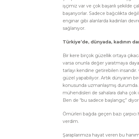
işçimiz var ve çok başarılı şekilde ç
başarıyorlar. Sadece bağcılıkta de
enginar gibi alanlarda kadınları de
sağlanıyor.
Türkiye’de, dünyada, kadının da
Bir kere birçok güzellik ortaya çıkac
varsa onunla değer yaratmaya dayan
tarlayı kendine getirebilen insandır
güzel yapabiliyor. Artık dünyanın bir
konusunda uzmanlaşmış durumda. Yaln
mühendisleri de sahalara daha çok
Ben de “bu sadece başlangıç” diyo
Ömürleri bağda geçen bazı çarpıcı hik
verdim.
Şaraplarımıza hayat veren bu hanıml