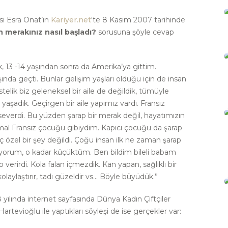
si Esra Önat’ın
Kariyer.net
‘te 8 Kasım 2007 tarihinde
n merakınız nasıl başladı?
sorusuna şöyle cevap
k, 13 -14 yaşından sonra da Amerika’ya gittim.
nda geçti. Bunlar gelişim yaşları olduğu için de insan
stelik biz geleneksel bir aile de değildik, tümüyle
aşadık. Geçirgen bir aile yapımız vardı. Fransız
everdi. Bu yüzden şarap bir merak değil, hayatımızın
rmal Fransız çocuğu gibiydim. Kapıcı çocuğu da şarap
ç özel bir şey değildi. Çoğu insan ilk ne zaman şarap
amıyorum, o kadar küçüktüm. Ben bildim bileli babam
verirdi. Kola falan içmezdik. Kan yapan, sağlıklı bir
laylaştırır, tadı güzeldir vs… Böyle büyüdük.”
8 yılında internet sayfasında Dünya Kadın Çiftçiler
rtevioğlu ile yaptıkları söyleşi de ise gerçekler var: