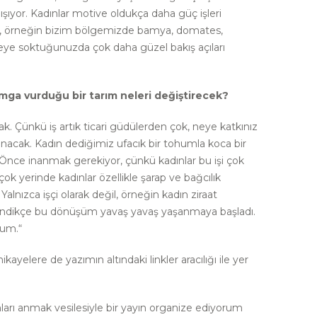
alışıyor. Kadınlar motive oldukça daha güç işleri
ğil, örneğin bizim bölgemizde bamya, domates,
vreye soktuğunuzda çok daha güzel bakış açıları
mga vurduğu bir tarım neleri değiştirecek?
ak. Çünkü iş artık ticari güdülerden çok, neye katkınız
acak. Kadın dediğimiz ufacık bir tohumla koca bir
. Önce inanmak gerekiyor, çünkü kadınlar bu işi çok
çok yerinde kadınlar özellikle şarap ve bağcılık
ızca işçi olarak değil, örneğin kadın ziraat
 indikçe bu dönüşüm yavaş yavaş yaşanmaya başladı.
rum.“
ayelere de yazımın altındaki linkler aracılığı ile yer
arı anmak vesilesiyle bir yayın organize ediyorum