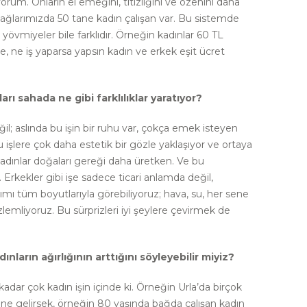
yorum. Onların el emeğini, titizliğini ve özenini daha
ağlarımızda 50 tane kadın çalışan var. Bu sistemde
ı yövmiyeler bile farklıdır. Örneğin kadınlar 60 TL
de, ne iş yaparsa yapsın kadın ve erkek eşit ücret
rı sahada ne gibi farklılıklar yaratıyor?
; aslında bu işin bir ruhu var, çokça emek isteyen
u işlere çok daha estetik bir gözle yaklaşıyor ve ortaya
Kadınlar doğaları gereği daha üretken. Ve bu
 Erkekler gibi işe sadece ticari anlamda değil,
mı tüm boyutlarıyla görebiliyoruz; hava, su, her sene
özlemliyoruz. Bu sürprizleri iyi şeylere çevirmek de
nların ağırlığının arttığını söyleyebilir miyiz?
kadar çok kadın işin içinde ki. Örneğin Urla’da birçok
üne gelirsek, örneğin 80 yaşında bağda çalışan kadın