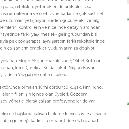
 gücü, nitelikleri, yetenekleri de artık olmazsa
den winemaker’ına ve üreticisine kadar ne çok kadın eli
ide üzümleri yetiştiriyor. Beden gücüne akıl ve bilgi
emlerin, kontrollerin ve nice ince detayın ardından
nihayetinde farklı yaş- meslek- gelir grubundan biz
sıyla pek çok şarapta, aynı şarabın farklı rekoltelerinde
kadın çalışanların emekleri yudumlarımıza değiyor.
 yayınlanan Müge Akgün makalesinde; “Sibel Kutman,
aşman, İrem Çamlıca, Selda Tokat, Nilgün Kavur,
ner, Didem Yazgan ve daha niceleri…
sektöründe olmaları. Kimi dördüncü kuşak, kimi ikinci,
ailelerin fiilen işin içinde olan üyeleri. Gözdem
zey yönetici olarak çalışan profesyoneller de var.
isi de bağlarda çalışan binlerce kadını sayarsak şarap
şarabın geleceği kadınlara emanet dersek hiç abartı