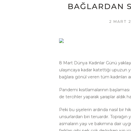
BAĞLARDAN S
2 MART 2
8 Mart Dünya Kadınlar Günü yaklaşıyo
ulaşıncaya kadar katettiği upuzun
bağlara gönül veren tüm kadınları 
Pandemi kısıtlamalarının başlaması
de tercihler yaparak şaraplar aldık ha
Peki bu şişelerin ardında nasıl bir h
unsurlardan biri teruardır. Toprağın y
asmaların yaşı ve bakımına dair uyg
farkları gibi pek çok değişken işin 