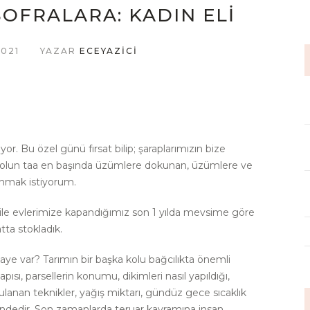
OFRALARA: KADIN ELI
021
YAZAR
ECEYAZICI
r. Bu özel günü fırsat bilip; şaraplarımızın bize
 yolun taa en başında üzümlere dokunan, üzümlere ve
anmak istiyorum.
 ile evlerimize kapandığımız son 1 yılda mevsime göre
tta stokladık.
ikaye var? Tarımın bir başka kolu bağcılıkta önemli
apısı, parsellerin konumu, dikimleri nasıl yapıldığı,
ulanan teknikler, yağış miktarı, gündüz gece sıcaklık
içindedir. Son zamanlarda teruar kavramına insan