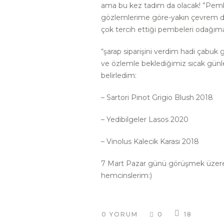
ama bu kez tadım da olacak! ”Pemb
gözlemlerime göre-yakın çevrem de
çok tercih ettiği pembeleri odağım
“şarap siparişini verdim hadi çabuk 
ve özlemle beklediğimiz sıcak günle
belirledim:
– Sartori Pinot Grigio Blush 2018
– Yedibilgeler Lasos 2020
– Vinolus Kalecik Karası 2018
7 Mart Pazar günü görüşmek üzere
hemcinslerim:)
0 YORUM
0
18