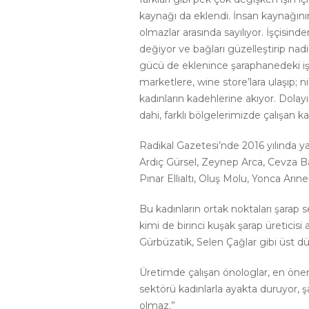
kaynağı da eklendi. İnsan kaynağının
olmazlar arasında sayılıyor. İşçisin
değiyor ve bağları güzelleştirip nad
gücü de eklenince şaraphanedeki işl
marketlere, wine store’lara ulaşıp; 
kadınların kadehlerine akıyor. Dolayı
dahi, farklı bölgelerimizde çalışan 
Radikal Gazetesi’nde 2016 yılında
Ardıç Gürsel, Zeynep Arca, Cevza B
Pınar Ellialtı, Oluş Molu, Yonca Arı
Bu kadınların ortak noktaları şarap 
kimi de birinci kuşak şarap üreticisi 
Gürbüzatik, Selen Çağlar gibi üst dü
Üretimde çalışan önologlar, en öneml
sektörü kadınlarla ayakta duruyor, 
olmaz.”