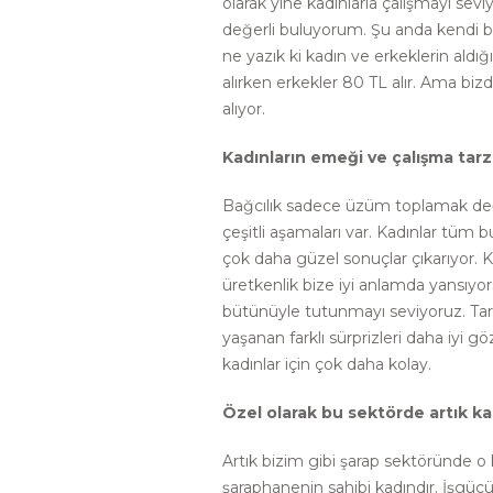
olarak yine kadınlarla çalışmayı sevi
değerli buluyorum. Şu anda kendi b
ne yazık ki kadın ve erkeklerin aldığ
alırken erkekler 80 TL alır. Ama biz
alıyor.
Kadınların emeği ve çalışma tarzla
Bağcılık sadece üzüm toplamak değil
çeşitli aşamaları var. Kadınlar tüm b
çok daha güzel sonuçlar çıkarıyor. 
üretkenlik bize iyi anlamda yansıyor.
bütünüyle tutunmayı seviyoruz. Tarı
yaşanan farklı sürprizleri daha iyi g
kadınlar için çok daha kolay.
Özel olarak bu sektörde artık kadı
Artık bizim gibi şarap sektöründe o 
şaraphanenin sahibi kadındır. İşgüc