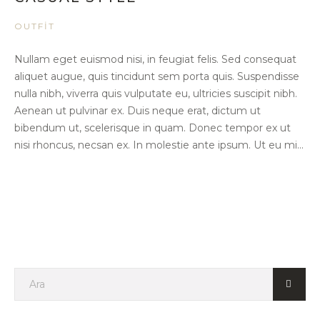
OUTFIT
Nullam eget euismod nisi, in feugiat felis. Sed consequat
aliquet augue, quis tincidunt sem porta quis. Suspendisse
nulla nibh, viverra quis vulputate eu, ultricies suscipit nibh.
Aenean ut pulvinar ex. Duis neque erat, dictum ut
bibendum ut, scelerisque in quam. Donec tempor ex ut
nisi rhoncus, necsan ex. In molestie ante ipsum. Ut eu mi...