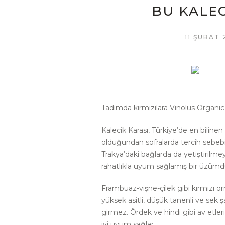
BU KALEC
11 ŞUBAT 
Tadımda kırmızılara Vinolus Organic V
Kalecik Karası, Türkiye’de en bilinen
olduğundan sofralarda tercih sebebidi
Trakya’daki bağlarda da yetiştirilmey
rahatlıkla uyum sağlamış bir üzümd
Frambuaz-vişne-çilek gibi kırmızı or
yüksek asitli, düşük tanenli ve se
girmez. Ördek ve hindi gibi av etleri
iyi uyum sağlar.