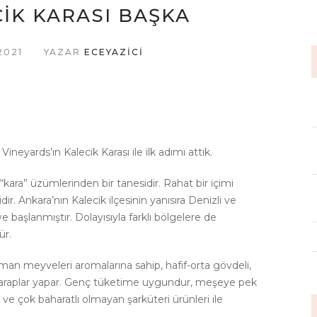
IK KARASI BAŞKA
2021
YAZAR
ECEYAZICI
ineyards’ın Kalecik Karası ile ilk adımı attık.
 “kara” üzümlerinden bir tanesidir. Rahat bir içimi
r. Ankara’nın Kalecik ilçesinin yanısıra Denizli ve
e başlanmıştır. Dolayısıyla farklı bölgelere de
ür.
man meyveleri aromalarına sahip, hafif-orta gövdeli,
k şaraplar yapar. Genç tüketime uygundur, meşeye pek
 ve çok baharatlı olmayan şarküteri ürünleri ile