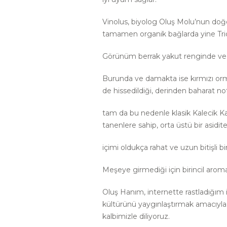
Vinolus, biyolog Oluş Molu’nun d
tamamen organik bağlarda yine Trio
Görünüm berrak yakut renginde ve b
Burunda ve damakta ise kırmızı or
de hissedildiği, derinden baharat not
tam da bu nedenle klasik Kalecik Kar
tanenlere sahip, orta üstü bir asidit
içimi oldukça rahat ve uzun bitişli bi
Meşeye girmediği için birincil aro
Oluş Hanım, internette rastladığım 
kültürünü yaygınlaştırmak amacıyla 
kalbimizle diliyoruz.