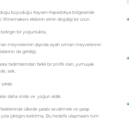
oğduğu büyüdüğü Kayseri-Kapadokya bölgesinde
 Winemakers ekibinin elinin değdiği bir ürün.
elirgin bir yoğunlukta,
man meyvelerinin dışında siyah orman meyvelerinin
alarının da geldiği,
ası tadımlarından farklı bir profili olan, yumuşak
ede, sek,
r şarap.
maları daha önde ve yoğun aldık.
ifadelerinde ülkede şarabı sevdirmek ve şarap
yola çıktığını belirtmiş. Bu hedefe ulaşmasını tüm